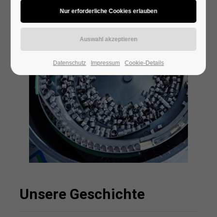
24h
/ 365days
Datenschutz
Impressum
Cookie-Details
We offer support for our customers
Mon - Fri 8:00am - 5:00pm
(GMT +1)
Get in touch
Cybersteel Inc.
376-293 City Road, Suite 600
San Francisco, CA 94102
Have any questions?
+44 1234 567 890
Unsere Geschichte
Drop us a line
info@yourdomain.com