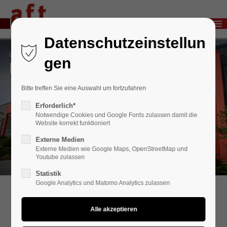
Menu
Login
Datenschutzeinstellun
Benutzername
Unternehmen
gen
Unternehmenschronik
Bitte treffen Sie eine Auswahl um fortzufahren
Passwort
Erforderlich*
Notwendige Cookies und Google Fonts zulassen damit die
Website korrekt funktioniert
Externe Medien
Anmelden
Externe Medien wie Google Maps, OpenStreetMap und
Youtube zulassen
Register
|
Lost your password?
Statistik
Google Analytics und Matomo Analytics zulassen
Support
Lorem ipsum dolor sit amet: