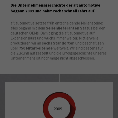
Die Unternehmensgeschichte der aft automotive
About us
begann 2009 und nahm recht schnell Fahrt auf.
Lorem ipsum dolor sit amet, consectetuer
aft automotive setzte früh entscheidende Meilensteine:
adipiscing elit.
alles begann mit dem
Serienlieferanten Status
bei den
deutschen OEMs. Damit ging die aft automotive auf
Aenean commodo ligula eget dolor. Aenean massa. Cum
Expansionskurs und wuchs immer weiter. Mittlerweile
sociis natoque penatibus et magnis dis parturient
produzieren wir an
sechs Standorten
und beschäftigen
montes, nascetur ridiculus mus. Donec quam felis,
über
750 Mitarbeitende
weltweit. Wir sind bestens für
ultricies nec.
die Zukunft aufgestellt und die Erfolgsgeschichte unseres
Unternehmens ist noch lange nicht abgeschlossen.