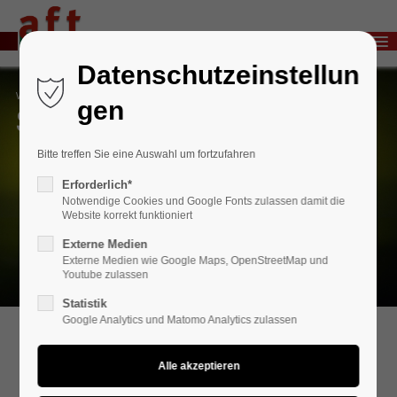
Menu
Login
Datenschutzeinstellun
Benutzername
Verbindungstechnologie
gen
SAE-Konnektoren
Bitte treffen Sie eine Auswahl um fortzufahren
Passwort
Erforderlich*
Notwendige Cookies und Google Fonts zulassen damit die
Website korrekt funktioniert
Externe Medien
Anmelden
Externe Medien wie Google Maps, OpenStreetMap und
Youtube zulassen
Register
|
Lost your password?
Statistik
Google Analytics und Matomo Analytics zulassen
Support
Lorem ipsum dolor sit amet: