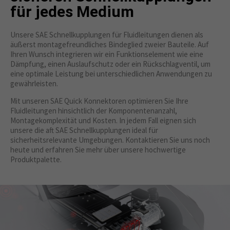
für jedes Medium
About us
Unsere SAE Schnellkupplungen für Fluidleitungen dienen als
Lorem ipsum dolor sit amet, consectetuer
äußerst montagefreundliches Bindeglied zweier Bauteile. Auf
adipiscing elit.
Ihren Wunsch integrieren wir ein Funktionselement wie eine
Dämpfung, einen Auslaufschutz oder ein Rückschlagventil, um
Aenean commodo ligula eget dolor. Aenean massa. Cum
eine optimale Leistung bei unterschiedlichen Anwendungen zu
sociis natoque penatibus et magnis dis parturient
gewährleisten.
montes, nascetur ridiculus mus. Donec quam felis,
ultricies nec.
Mit unseren SAE Quick Konnektoren optimieren Sie Ihre
Fluidleitungen hinsichtlich der Komponentenanzahl,
Montagekomplexität und Kosten. In jedem Fall eignen sich
unsere die aft SAE Schnellkupplungen ideal für
sicherheitsrelevante Umgebungen. Kontaktieren Sie uns noch
heute und erfahren Sie mehr über unsere hochwertige
Produktpalette.