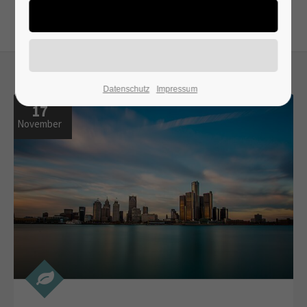
24h
/ 365days
Datenschutz
Impressum
We offer support for our customers
17
Mon - Fri 8:00am - 5:00pm
(GMT +1)
November
Get in touch
Cybersteel Inc.
376-293 City Road, Suite 600
San Francisco, CA 94102
Have any questions?
+44 1234 567 890
Drop us a line
info@yourdomain.com