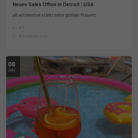
Neues Sales Office in Detroit | USA
About us
aft automotive stärkt seine globale Präsenz
Lorem ipsum dolor sit amet, consectetuer
BY AFT
adipiscing elit.
17. NOVEMBER 2025
Aenean commodo ligula eget dolor. Aenean massa. Cum
sociis natoque penatibus et magnis dis parturient montes,
nascetur ridiculus mus. Donec quam felis, ultricies nec.
08
July